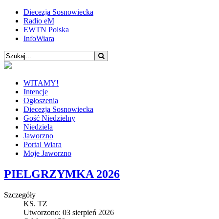
Diecezja Sosnowiecka
Radio eM
EWTN Polska
InfoWiara
WITAMY!
Intencje
Ogłoszenia
Diecezja Sosnowiecka
Gość Niedzielny
Niedziela
Jaworzno
Portal Wiara
Moje Jaworzno
PIELGRZYMKA 2026
Szczegóły
KS. TZ
Utworzono: 03 sierpień 2026