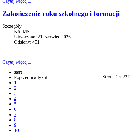
Czytaj więcej...
Zakończenie roku szkolnego i formacji
Szczegóły
KS. MS
Utworzono: 21 czerwiec 2026
Odsłony: 451
Czytaj więcej...
start
Strona 1 z 227
Poprzedni artykuł
1
2
3
4
5
6
7
8
9
10