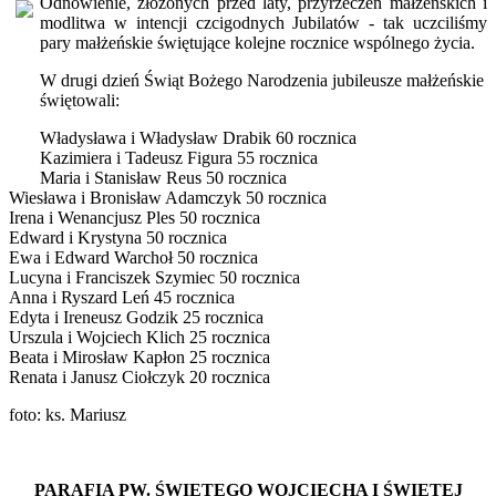
Odnowienie, złożonych przed laty, przyrzeczeń małżeńskich i
modlitwa w intencji czcigodnych Jubilatów - tak uczciliśmy
pary małżeńskie świętujące kolejne rocznice wspólnego życia.
W drugi dzień Świąt Bożego Narodzenia jubileusze małżeńskie
świętowali:
Władysława i Władysław Drabik 60 rocznica
Kazimiera i Tadeusz Figura 55 rocznica
Maria i Stanisław Reus 50 rocznica
Wiesława i Bronisław Adamczyk 50 rocznica
Irena i Wenancjusz Ples 50 rocznica
Edward i Krystyna 50 rocznica
Ewa i Edward Warchoł 50 rocznica
Lucyna i Franciszek Szymiec 50 rocznica
Anna i Ryszard Leń 45 rocznica
Edyta i Ireneusz Godzik 25 rocznica
Urszula i Wojciech Klich 25 rocznica
Beata i Mirosław Kapłon 25 rocznica
Renata i Janusz Ciołczyk 20 rocznica
foto: ks. Mariusz
PARAFIA PW. ŚWIĘTEGO WOJCIECHA I ŚWIĘTEJ