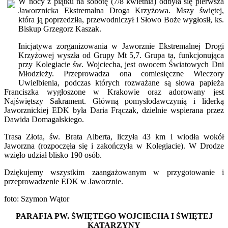
W nocy z piątku na sobotę (7/8 kwietnia) odbyła się pierwsza
Jaworznicka Ekstremalna Droga Krzyżowa. Mszy świętej,
która ją poprzedziła, przewodniczył i Słowo Boże wygłosił, ks.
Biskup Grzegorz Kaszak.
Inicjatywa zorganizowania w Jaworznie Ekstremalnej Drogi
Krzyżowej wyszła od Grupy Mt 5,7. Grupa ta, funkcjonująca
przy Kolegiacie św. Wojciecha, jest owocem Światowych Dni
Młodzieży. Przeprowadza ona comiesięczne Wieczory
Uwielbienia, podczas których rozważane są słowa papieża
Franciszka wygłoszone w Krakowie oraz adorowany jest
Najświętszy Sakrament. Główną pomysłodawczynią i liderką
Jaworznickiej EDK była Daria Frączak, dzielnie wspierana przez
Dawida Domagalskiego.
Trasa Złota, św. Brata Alberta, liczyła 43 km i wiodła wokół
Jaworzna (rozpoczęła się i zakończyła w Kolegiacie). W Drodze
wzięło udział blisko 190 osób.
Dziękujemy wszystkim zaangażowanym w przygotowanie i
przeprowadzenie EDK w Jaworznie.
foto: Szymon Wątor
PARAFIA PW. ŚWIĘTEGO WOJCIECHA I ŚWIĘTEJ
KATARZYNY