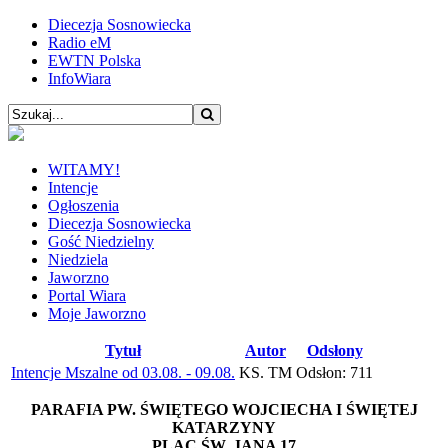
Diecezja Sosnowiecka
Radio eM
EWTN Polska
InfoWiara
WITAMY!
Intencje
Ogłoszenia
Diecezja Sosnowiecka
Gość Niedzielny
Niedziela
Jaworzno
Portal Wiara
Moje Jaworzno
Tytuł
Autor
Odsłony
Intencje Mszalne od 03.08. - 09.08.
KS. TM
Odsłon: 711
PARAFIA PW. ŚWIĘTEGO WOJCIECHA I ŚWIĘTEJ
KATARZYNY
PLAC ŚW. JANA 17