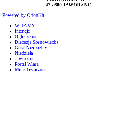
43 - 600 JAWORZNO
Powered by OrionKit
WITAMY!
Intencje
Ogłoszenia
Diecezja Sosnowiecka
Gość Niedzielny
Niedziela
Jaworzno
Portal Wiara
Moje Jaworzno