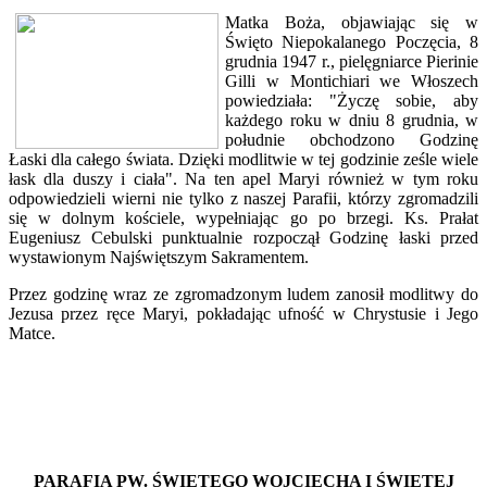
Matka Boża, objawiając się w
Święto Niepokalanego Poczęcia, 8
grudnia 1947 r., pielęgniarce Pierinie
Gilli w Montichiari we Włoszech
powiedziała: "Życzę sobie, aby
każdego roku w dniu 8 grudnia, w
południe obchodzono Godzinę
Łaski dla całego świata. Dzięki modlitwie w tej godzinie ześle wiele
łask dla duszy i ciała". Na ten apel Maryi również w tym roku
odpowiedzieli wierni nie tylko z naszej Parafii, którzy zgromadzili
się w dolnym kościele, wypełniając go po brzegi. Ks. Prałat
Eugeniusz Cebulski punktualnie rozpoczął Godzinę łaski przed
wystawionym Najświętszym Sakramentem.
Przez godzinę wraz ze zgromadzonym ludem zanosił modlitwy do
Jezusa przez ręce Maryi, pokładając ufność w Chrystusie i Jego
Matce.
PARAFIA PW. ŚWIĘTEGO WOJCIECHA I ŚWIĘTEJ