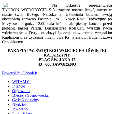
Na Orkiestrę reprezentującą
TAURON WYDOBYCIE S.A. zawsze można liczyć, nawet w
czasie świąt Bożego Narodzenia. Uświetniła bowiem swoją
obecnością zarówno Pasterkę, jak i Nowy Rok. Tradycyjnie po
Mszy św. o godz. 12.00 dała krótki, ale piękny koncert przed
plebanią naszej Parafii. Duszpasterze Kolegiaty wyrazili swoją
wdzięczność, a Dyrygent złożył życzenia noworoczne wszystkim
Kapłanom oraz życzenia imieninowe Ks. Prałatowi Eugeniuszowi
Cebulskiemu.
PARAFIA PW. ŚWIĘTEGO WOJCIECHA I ŚWIĘTEJ
KATARZYNY
PLAC ŚW. JANA 17
43 - 600 JAWORZNO
Powered by OrionKit
WITAMY!
Intencje
Ogłoszenia
Diecezja Sosnowiecka
Gość Niedzielny
Niedziela
Jaworzno
Portal Wiara