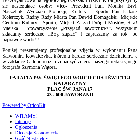
Do zorganizowania tegorocznego Orszaku Trzech Króli przyczyniły
się następujące osoby: Vice- Prezydent Pani Monika Bryl,
Naczelnik Wydziału Promocji, Kultury i Sportu Pan Łukasz
Kolarczyk, Radny Rady Miasta Pan Dawid Domagalski, Miejskie
Centrum Kultury i Sportu, Miejski Zarząd Dróg i Mostów, Straż
Miejska i Stowarzyszenie „Przyjaźń Jaworznicka”. Wszystkim
składamy serdeczne „Bóg zapłać” i zapraszamy za rok, bo
naprawdę warto!!!
Poniżej prezentujemy profesjonalne zdjęcia w wykonaniu Pana
Sławomira Kowalczyka, któremu bardzo serdecznie dziękujemy, a
w zakładce Galerie można zobaczyć zdjęcia naszego redakcyjnego
fotografa Szymona Wątora.
PARAFIA PW. ŚWIĘTEGO WOJCIECHA I ŚWIĘTEJ
KATARZYNY
PLAC ŚW. JANA 17
43 - 600 JAWORZNO
Powered by OrionKit
WITAMY!
Intencje
Ogłoszenia
Diecezja Sosnowiecka
Gość Niedzielny