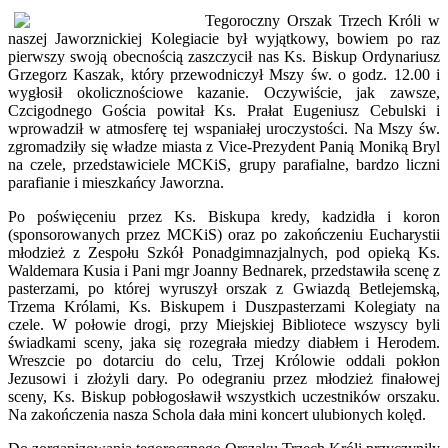
Tegoroczny Orszak Trzech Króli w
naszej Jaworznickiej Kolegiacie był wyjątkowy, bowiem po raz
pierwszy swoją obecnością zaszczycił nas Ks. Biskup Ordynariusz
Grzegorz Kaszak, który przewodniczył Mszy św. o godz. 12.00 i
wygłosił okolicznościowe kazanie. Oczywiście, jak zawsze,
Czcigodnego Gościa powitał Ks. Prałat Eugeniusz Cebulski i
wprowadził w atmosferę tej wspaniałej uroczystości. Na Mszy św.
zgromadziły się władze miasta z Vice-Prezydent Panią Moniką Bryl
na czele, przedstawiciele MCKiS, grupy parafialne, bardzo liczni
parafianie i mieszkańcy Jaworzna.
Po poświęceniu przez Ks. Biskupa kredy, kadzidła i koron
(sponsorowanych przez MCKiS) oraz po zakończeniu Eucharystii
młodzież z Zespołu Szkół Ponadgimnazjalnych, pod opieką Ks.
Waldemara Kusia i Pani mgr Joanny Bednarek, przedstawiła scenę z
pasterzami, po której wyruszył orszak z Gwiazdą Betlejemską,
Trzema Królami, Ks. Biskupem i Duszpasterzami Kolegiaty na
czele. W połowie drogi, przy Miejskiej Bibliotece wszyscy byli
świadkami sceny, jaka się rozegrała miedzy diabłem i Herodem.
Wreszcie po dotarciu do celu, Trzej Królowie oddali pokłon
Jezusowi i złożyli dary. Po odegraniu przez młodzież finałowej
sceny, Ks. Biskup pobłogosławił wszystkich uczestników orszaku.
Na zakończenia nasza Schola dała mini koncert ulubionych kolęd.