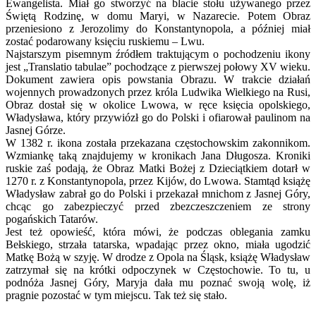
Ewangelista. Miał go stworzyć na blacie stołu używanego przez
Świętą Rodzinę, w domu Maryi, w Nazarecie. Potem Obraz
przeniesiono z Jerozolimy do Konstantynopola, a później miał
zostać podarowany księciu ruskiemu – Lwu.
Najstarszym pisemnym źródłem traktującym o pochodzeniu ikony
jest „Translatio tabulae” pochodzące z pierwszej połowy XV wieku.
Dokument zawiera opis powstania Obrazu. W trakcie działań
wojennych prowadzonych przez króla Ludwika Wielkiego na Rusi,
Obraz dostał się w okolice Lwowa, w ręce księcia opolskiego,
Władysława, który przywiózł go do Polski i ofiarował paulinom na
Jasnej Górze.
W 1382 r. ikona została przekazana częstochowskim zakonnikom.
Wzmiankę taką znajdujemy w kronikach Jana Długosza. Kroniki
ruskie zaś podają, że Obraz Matki Bożej z Dzieciątkiem dotarł w
1270 r. z Konstantynopola, przez Kijów, do Lwowa. Stamtąd książę
Władysław zabrał go do Polski i przekazał mnichom z Jasnej Góry,
chcąc go zabezpieczyć przed zbezczeszczeniem ze strony
pogańskich Tatarów.
Jest też opowieść, która mówi, że podczas oblegania zamku
Bełskiego, strzała tatarska, wpadając przez okno, miała ugodzić
Matkę Bożą w szyję. W drodze z Opola na Śląsk, książę Władysław
zatrzymał się na krótki odpoczynek w Częstochowie. To tu, u
podnóża Jasnej Góry, Maryja dała mu poznać swoją wolę, iż
pragnie pozostać w tym miejscu. Tak też się stało.