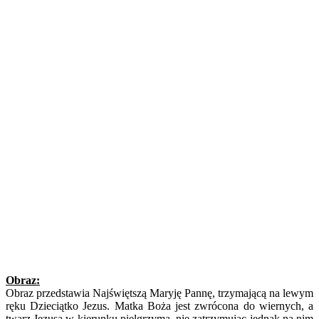
Obraz:
Obraz przedstawia Najświętszą Maryję Pannę, trzymającą na lewym
ręku Dzieciątko Jezus. Matka Boża jest zwrócona do wiernych, a
twarz Jezusa w kierunku pielgrzyma, nie zatrzymując jednak na nim