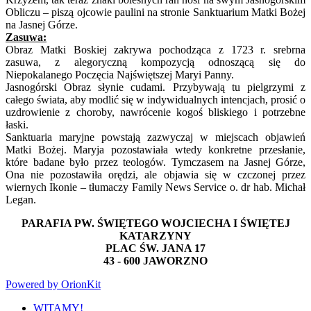
Obliczu – piszą ojcowie paulini na stronie Sanktuarium Matki Bożej
na Jasnej Górze.
Zasuwa:
Obraz Matki Boskiej zakrywa pochodząca z 1723 r. srebrna
zasuwa, z alegoryczną kompozycją odnoszącą się do
Niepokalanego Poczęcia Najświętszej Maryi Panny.
Jasnogórski Obraz słynie cudami. Przybywają tu pielgrzymi z
całego świata, aby modlić się w indywidualnych intencjach, prosić o
uzdrowienie z choroby, nawrócenie kogoś bliskiego i potrzebne
łaski.
Sanktuaria maryjne powstają zazwyczaj w miejscach objawień
Matki Bożej. Maryja pozostawiała wtedy konkretne przesłanie,
które badane było przez teologów. Tymczasem na Jasnej Górze,
Ona nie pozostawiła orędzi, ale objawia się w czczonej przez
wiernych Ikonie – tłumaczy Family News Service o. dr hab. Michał
Legan.
PARAFIA PW. ŚWIĘTEGO WOJCIECHA I ŚWIĘTEJ
KATARZYNY
PLAC ŚW. JANA 17
43 - 600 JAWORZNO
Powered by OrionKit
WITAMY!