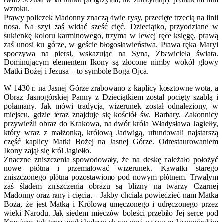
wzroku.
Prawy policzek Madonny znaczą dwie rysy, przecięte trzecią na linii
nosa. Na szyi zaś widać sześć cięć. Dzieciątko, przyodziane w
sukienkę koloru karminowego, trzyma w lewej ręce księgę, prawą
zaś unosi ku górze, w geście błogosławieństwa. Prawa ręka Maryi
spoczywa na piersi, wskazując na Syna, Zbawiciela świata.
Dominującym elementem Ikony są złocone nimby wokół głowy
Matki Bożej i Jezusa – to symbole Boga Ojca.
W 1430 r. na Jasnej Górze zrabowano z kaplicy kosztowne wota, a
Obraz Jasnogórskiej Panny z Dzieciątkiem został pocięty szablą i
połamany. Jak mówi tradycja, wizerunek został odnaleziony, w
miejscu, gdzie teraz znajduje się kościół św. Barbary. Zakonnicy
przywieźli obraz do Krakowa, na dwór króla Władysława Jagiełły,
który wraz z małżonką, królową Jadwigą, ufundowali najstarszą
część kaplicy Matki Bożej na Jasnej Górze. Odrestaurowaniem
Ikony zajął się król Jagiełło.
Znaczne zniszczenia spowodowały, że na deskę należało położyć
nowe płótna i przemalować wizerunek. Kawałki starego
zniszczonego płótna pozostawiono pod nowym płótnem. Trwałym
zaś śladem zniszczenia obrazu są blizny na twarzy Czarnej
Madonny oraz rany i cięcia. – Jakby chciała powiedzieć nam Matka
Boża, że jest Matką i Królową umęczonego i udręczonego przez
wieki Narodu. Jak siedem mieczów boleści przebiło Jej serce pod
Krzyżem, tak teraz znaki bolesnych ran nosi na swym Jasnogórskim