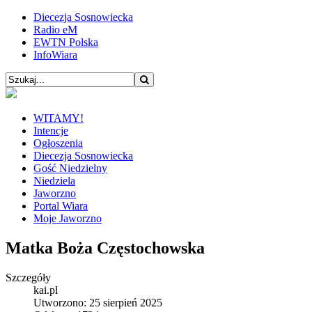
Diecezja Sosnowiecka
Radio eM
EWTN Polska
InfoWiara
WITAMY!
Intencje
Ogłoszenia
Diecezja Sosnowiecka
Gość Niedzielny
Niedziela
Jaworzno
Portal Wiara
Moje Jaworzno
Matka Boża Częstochowska
Szczegóły
kai.pl
Utworzono: 25 sierpień 2025