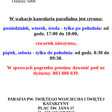
Odsłony: 6008
W wakacje kancelaria parafialna jest czynna:
poniedziałek, wtorek, środa - tylko po południu:
od
godz. 17:00 do 18:00,
czwartek nieczynna,
piątek, sobota - tylko do południa:
od godz. 8:30 do
09:30.
W sprawach pogrzebu prosimy dzwonić pod nr.
dyżurny. 883 800 039.
PARAFIA PW. ŚWIĘTEGO WOJCIECHA I ŚWIĘTEJ
KATARZYNY
PLAC ŚW. JANA 17