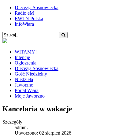
Diecezja Sosnowiecka
Radio eM
EWTN Polska
InfoWiara
WITAMY!
Intencje
Ogłoszenia
Diecezja Sosnowiecka
Gość Niedzielny
Niedziela
Jaworzno
Portal Wiara
Moje Jaworzno
Kancelaria w wakacje
Szczegóły
admin.
Utworzono: 02 sierpień 2026