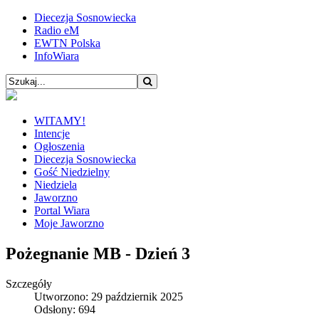
Diecezja Sosnowiecka
Radio eM
EWTN Polska
InfoWiara
WITAMY!
Intencje
Ogłoszenia
Diecezja Sosnowiecka
Gość Niedzielny
Niedziela
Jaworzno
Portal Wiara
Moje Jaworzno
Pożegnanie MB - Dzień 3
Szczegóły
Utworzono: 29 październik 2025
Odsłony: 694