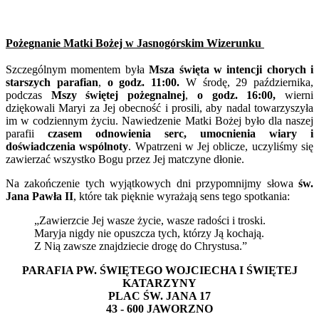
Pożegnanie Matki Bożej w Jasnogórskim Wizerunku
Szczególnym momentem była
Msza święta w intencji chorych i
starszych parafian
,
o godz. 11:00.
W środę, 29 października,
podczas
Mszy świętej pożegnalnej
,
o godz. 16:00,
wierni
dziękowali Maryi za Jej obecność i prosili, aby nadal towarzyszyła
im w codziennym życiu.
Nawiedzenie Matki Bożej było dla naszej
parafii
czasem odnowienia serc, umocnienia wiary i
doświadczenia wspólnoty
. Wpatrzeni w Jej oblicze, uczyliśmy się
zawierzać wszystko Bogu przez Jej matczyne dłonie.
Na zakończenie tych wyjątkowych dni przypomnijmy słowa
św.
Jana Pawła II
, które tak pięknie wyrażają sens tego spotkania:
„Zawierzcie Jej wasze życie, wasze radości i troski.
Maryja nigdy nie opuszcza tych, którzy Ją kochają.
Z Nią zawsze znajdziecie drogę do Chrystusa.”
PARAFIA PW. ŚWIĘTEGO WOJCIECHA I ŚWIĘTEJ
KATARZYNY
PLAC ŚW. JANA 17
43 - 600 JAWORZNO