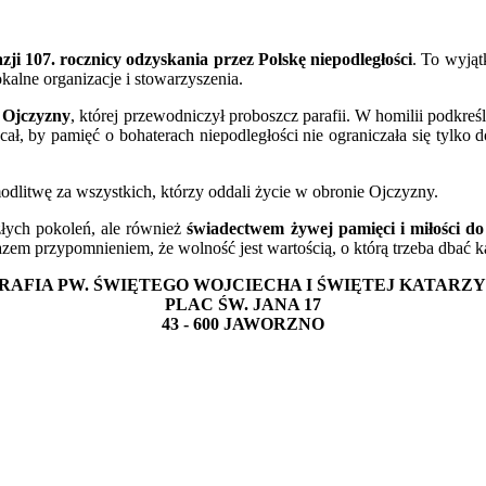
azji 107. rocznicy odzyskania przez Polskę niepodległości
. To wyjąt
alne organizacje i stowarzyszenia.
i Ojczyzny
, której przewodniczył proboszcz parafii. W homilii podkre
ał, by pamięć o bohaterach niepodległości nie ograniczała się tylko d
odlitwę za wszystkich, którzy oddali życie w obronie Ojczyzny.
złych pokoleń, ale również
świadectwem żywej pamięci i miłości do
zarazem przypomnieniem, że wolność jest wartością, o którą trzeba dbać 
RAFIA PW. ŚWIĘTEGO WOJCIECHA I ŚWIĘTEJ KATARZ
PLAC ŚW. JANA 17
43 - 600 JAWORZNO