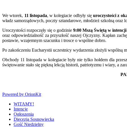
We wtorek,
11 listopada
, w kolegiacie odbyły się
uroczystości z ok
władz samorządowych, poczty sztandarowe, młodzież szkolną oraz lok
Uroczystości rozpoczęły się o godzinie
9:00
Mszą Świętą w intencj
oraz odpowiedzialność za przyszłość naszej Ojczyzny. Kapłan zachęc
postawie, wzajemnym szacunku i trosce o wspólne dobro.
Po zakończeniu Eucharystii uczestnicy wydarzenia złożyli wspólną m
Obchody 11 listopada w kolegiacie były nie tylko hołdem dla przes
świętowanie stało się piękną lekcją historii, patriotyzmu i wiary, a 
PA
Powered by OrionKit
WITAMY!
Intencje
Ogłoszenia
Diecezja Sosnowiecka
Gość Niedzielny