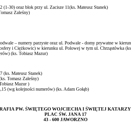
22 (1-30) oraz blok przy ul. Zacisze 11(ks. Mateusz Stanek)
 Tomasz Zaleśny)
 Podwale – numery parzyste oraz ul. Podwale - domy prywatne w kierun
osfery i Ciężkowic)
w kierunku ul. Polowej w tym ul. Chrząstówka (k
erów) (ks. Tobiasz Mazur)
7 (ks. Mateusz Stanek)
 (ks. Tomasz Zaleśny)
 Tobiasz Mazur )
3,15 (wg kolejności numerów) (ks. Adam Gołąb)
RAFIA PW. ŚWIĘTEGO WOJCIECHA I ŚWIĘTEJ KATARZ
PLAC ŚW. JANA 17
43 - 600 JAWORZNO