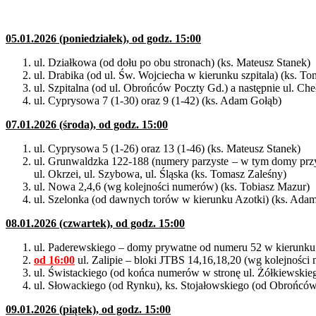
05.01.2026 (poniedziałek), od godz. 15:00
ul. Działkowa (od dołu po obu stronach) (ks. Mateusz Stanek)
ul. Drabika (od ul. Św. Wojciecha w kierunku szpitala) (ks. T
ul. Szpitalna (od ul. Obrońców Poczty Gd.) a następnie ul. C
ul. Cyprysowa 7 (1-30) oraz 9 (1-42) (ks. Adam Gołąb)
07.01.2026 (środa), od godz. 15:00
ul. Cyprysowa 5 (1-26) oraz 13 (1-46) (ks. Mateusz Stanek)
ul. Grunwaldzka 122-188 (numery parzyste – w tym domy przy
ul. Okrzei, ul. Szybowa, ul. Śląska (ks. Tomasz Zaleśny)
ul. Nowa 2,4,6 (wg kolejności numerów) (ks. Tobiasz Mazur)
ul. Szelonka (od dawnych torów w kierunku Azotki) (ks. Ada
08.01.2026 (czwartek), od godz. 15:00
ul. Paderewskiego – domy prywatne od numeru 52 w kierunku ko
od 16:00
ul. Zalipie – bloki JTBS 14,16,18,20 (wg kolejnośc
ul. Świstackiego (od końca numerów w stronę ul. Żółkiewskie
ul. Słowackiego (od Rynku), ks. Stojałowskiego (od Obrońcó
09.01.2026 (piątek), od godz. 15:00