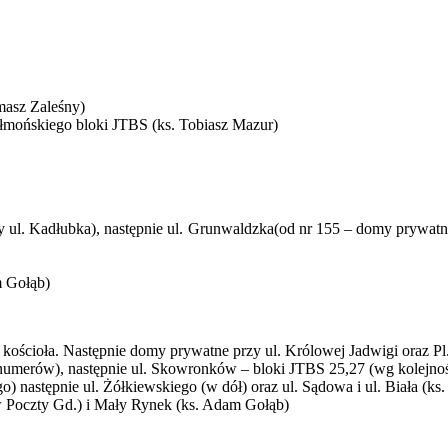
omasz Zaleśny)
hełmońskiego bloki JTBS (ks. Tobiasz Mazur)
 ul. Kadłubka), następnie ul. Grunwaldzka(od nr 155 – domy prywatn
m Gołąb)
ścioła. Następnie domy prywatne przy ul. Królowej Jadwigi oraz Pl. Ś
i numerów), następnie ul. Skowronków – bloki JTBS 25,27 (wg kolejno
go) następnie
ul. Żółkiewskiego (w dół) oraz ul. Sądowa i ul. Biała (ks
w Poczty Gd.) i Mały Rynek (ks. Adam Gołąb)