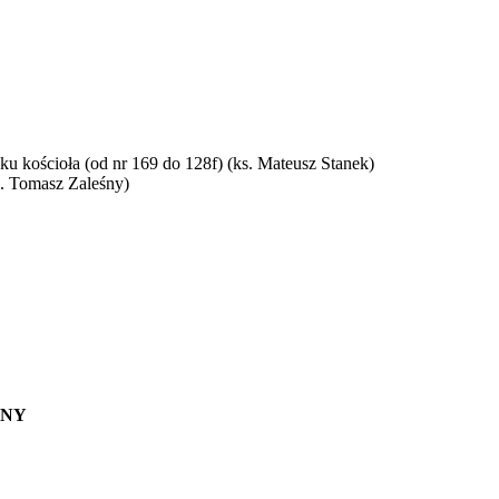
ku kościoła (od nr 169 do 128f) (ks. Mateusz Stanek)
s. Tomasz Zaleśny)
YNY