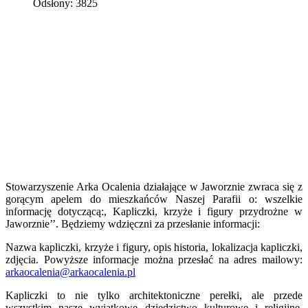
Odsłony: 3825
Stowarzyszenie Arka Ocalenia działające w Jaworznie zwraca się z
gorącym apelem do mieszkańców Naszej Parafii o: wszelkie
informację dotyczącą:, Kapliczki, krzyże i figury przydrożne w
Jaworznie’’. Będziemy wdzięczni za przesłanie informacji:
Nazwa kapliczki, krzyże i figury, opis historia, lokalizacja kapliczki,
zdjęcia. Powyższe informacje można przesłać na adres mailowy:
arkaocalenia@arkaocalenia.pl
Kapliczki to nie tylko architektoniczne perełki, ale przede
wszystkim nasze wyjątkowe dziedzictwo kulturowe i religijne.