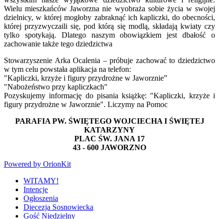
Wielu mieszkańców Jaworzna nie wyobraża sobie życia w swojej
dzielnicy, w której mogłoby zabraknąć ich kapliczki, do obecności,
której przyzwyczaili się, pod którą się modlą, składają kwiaty czy
tylko spotykają. Dlatego naszym obowiązkiem jest dbałość o
zachowanie także tego dziedzictwa
Stowarzyszenie Arka Ocalenia – próbuje zachować to dziedzictwo
w tym celu powstała aplikacja na telefon:
"Kapliczki, krzyże i figury przydrożne w Jaworznie”
"Nabożeństwo przy kapliczkach"
Pozyskujemy informację do pisania książkę: "Kapliczki, krzyże i
figury przydrożne w Jaworznie". Liczymy na Pomoc
PARAFIA PW. ŚWIĘTEGO WOJCIECHA I ŚWIĘTEJ
KATARZYNY
PLAC ŚW. JANA 17
43 - 600 JAWORZNO
Powered by OrionKit
WITAMY!
Intencje
Ogłoszenia
Diecezja Sosnowiecka
Gość Niedzielny