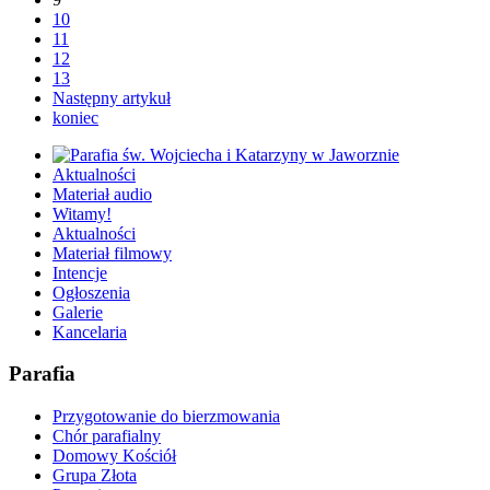
10
11
12
13
Następny artykuł
koniec
Aktualności
Materiał audio
Witamy!
Aktualności
Materiał filmowy
Intencje
Ogłoszenia
Galerie
Kancelaria
Parafia
Przygotowanie do bierzmowania
Chór parafialny
Domowy Kościół
Grupa Złota