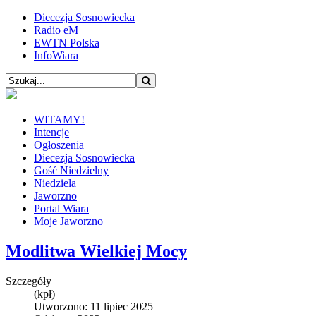
Diecezja Sosnowiecka
Radio eM
EWTN Polska
InfoWiara
WITAMY!
Intencje
Ogłoszenia
Diecezja Sosnowiecka
Gość Niedzielny
Niedziela
Jaworzno
Portal Wiara
Moje Jaworzno
Modlitwa Wielkiej Mocy
Szczegóły
(kpł)
Utworzono: 11 lipiec 2025