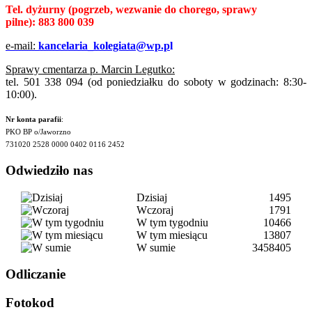
Tel. dyżurny
(pogrzeb, wezwanie do chorego, sprawy
pilne):
883 800 039
e-mail:
kancelaria_kolegiata@wp.p
l
Sprawy cmentarza p. Marcin Legutko:
tel. 501 338 094 (od poniedziałku do soboty w godzinach: 8:30-
10:00).
Nr konta parafii
:
PKO BP o/Jaworzno
731020 2528 0000 0402 0116 2452
Odwiedziło nas
Dzisiaj
1495
Wczoraj
1791
W tym tygodniu
10466
W tym miesiącu
13807
W sumie
3458405
Odliczanie
Fotokod