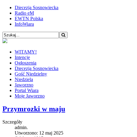
Diecezja Sosnowiecka
Radio eM
EWTN Polska
InfoWiara
WITAMY!
Intencje
Ogłoszenia
Diecezja Sosnowiecka
Gość Niedzielny
Niedziela
Jaworzno
Portal Wiara
Moje Jaworzno
Przymrozki w maju
Szczegóły
admin.
Utworzono: 12 maj 2025