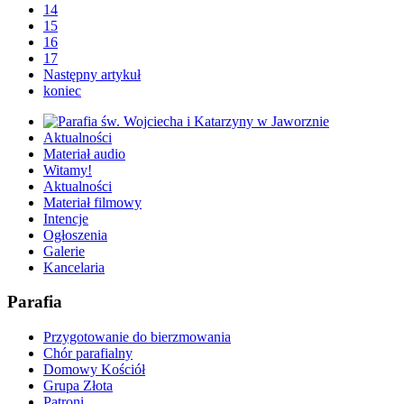
14
15
16
17
Następny artykuł
koniec
Aktualności
Materiał audio
Witamy!
Aktualności
Materiał filmowy
Intencje
Ogłoszenia
Galerie
Kancelaria
Parafia
Przygotowanie do bierzmowania
Chór parafialny
Domowy Kościół
Grupa Złota
Patroni