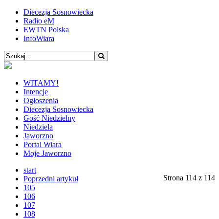
Diecezja Sosnowiecka
Radio eM
EWTN Polska
InfoWiara
WITAMY!
Intencje
Ogłoszenia
Diecezja Sosnowiecka
Gość Niedzielny
Niedziela
Jaworzno
Portal Wiara
Moje Jaworzno
start
Strona 114 z 114
Poprzedni artykuł
105
106
107
108