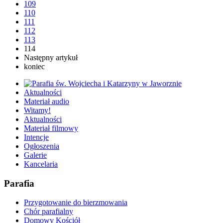
109
110
111
112
113
114
Następny artykuł
koniec
Aktualności
Materiał audio
Witamy!
Aktualności
Materiał filmowy
Intencje
Ogłoszenia
Galerie
Kancelaria
Parafia
Przygotowanie do bierzmowania
Chór parafialny
Domowy Kościół