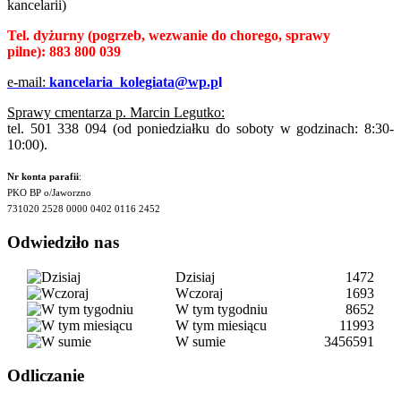
kancelarii)
Tel. dyżurny
(pogrzeb, wezwanie do chorego, sprawy
pilne):
883 800 039
e-mail:
kancelaria_kolegiata@wp.p
l
Sprawy cmentarza p. Marcin Legutko:
tel. 501 338 094 (od poniedziałku do soboty w godzinach: 8:30-
10:00).
Nr konta parafii
:
PKO BP o/Jaworzno
731020 2528 0000 0402 0116 2452
Odwiedziło nas
Dzisiaj
1472
Wczoraj
1693
W tym tygodniu
8652
W tym miesiącu
11993
W sumie
3456591
Odliczanie