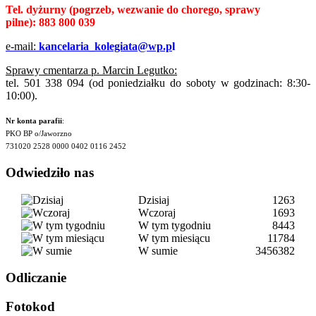
Tel. dyżurny
(pogrzeb, wezwanie do chorego, sprawy
pilne):
883 800 039
e-mail:
kancelaria_kolegiata@wp.p
l
Sprawy cmentarza p. Marcin Legutko:
tel. 501 338 094 (od poniedziałku do soboty w godzinach: 8:30-
10:00).
Nr konta parafii
:
PKO BP o/Jaworzno
731020 2528 0000 0402 0116 2452
Odwiedziło nas
Dzisiaj
1263
Wczoraj
1693
W tym tygodniu
8443
W tym miesiącu
11784
W sumie
3456382
Odliczanie
Fotokod