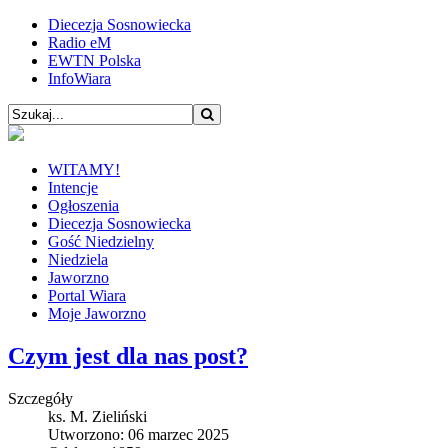
Diecezja Sosnowiecka
Radio eM
EWTN Polska
InfoWiara
WITAMY!
Intencje
Ogłoszenia
Diecezja Sosnowiecka
Gość Niedzielny
Niedziela
Jaworzno
Portal Wiara
Moje Jaworzno
Czym jest dla nas post?
Szczegóły
ks. M. Zieliński
Utworzono: 06 marzec 2025