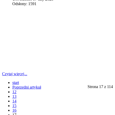
Odsłony: 1591
Czytaj więcej...
start
Strona 17 z 114
Poprzedni artykuł
12
13
14
15
16
17