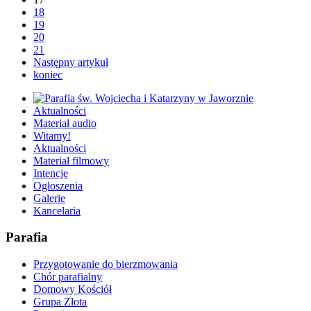
18
19
20
21
Następny artykuł
koniec
Aktualności
Materiał audio
Witamy!
Aktualności
Materiał filmowy
Intencje
Ogłoszenia
Galerie
Kancelaria
Parafia
Przygotowanie do bierzmowania
Chór parafialny
Domowy Kościół
Grupa Złota