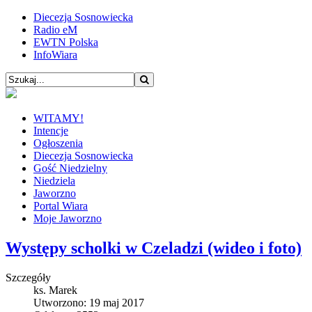
Diecezja Sosnowiecka
Radio eM
EWTN Polska
InfoWiara
WITAMY!
Intencje
Ogłoszenia
Diecezja Sosnowiecka
Gość Niedzielny
Niedziela
Jaworzno
Portal Wiara
Moje Jaworzno
Występy scholki w Czeladzi (wideo i foto)
Szczegóły
ks. Marek
Utworzono: 19 maj 2017