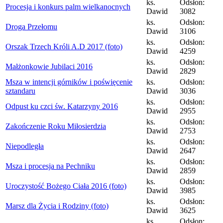
ks.
Odsłon:
Procesja i konkurs palm wielkanocnych
Dawid
3082
ks.
Odsłon:
Droga Przełomu
Dawid
3106
ks.
Odsłon:
Orszak Trzech Króli A.D 2017 (foto)
Dawid
4259
ks.
Odsłon:
Małżonkowie Jubilaci 2016
Dawid
2829
Msza w intencji górników i poświęcenie
ks.
Odsłon:
sztandaru
Dawid
3036
ks.
Odsłon:
Odpust ku czci św. Katarzyny 2016
Dawid
2955
ks.
Odsłon:
Zakończenie Roku Miłosierdzia
Dawid
2753
ks.
Odsłon:
Niepodległa
Dawid
2647
ks.
Odsłon:
Msza i procesja na Pechniku
Dawid
2859
ks.
Odsłon:
Uroczystość Bożego Ciała 2016 (foto)
Dawid
3985
ks.
Odsłon:
Marsz dla Życia i Rodziny (foto)
Dawid
3625
ks.
Odsłon: