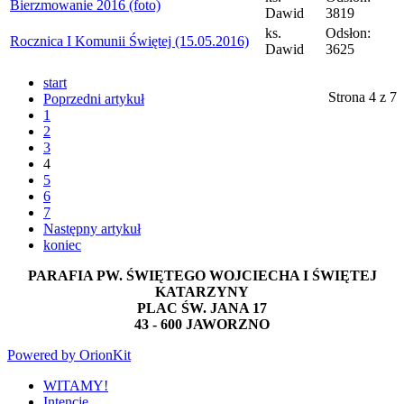
Bierzmowanie 2016 (foto)
Dawid
3819
ks.
Odsłon:
Rocznica I Komunii Świętej (15.05.2016)
Dawid
3625
start
Strona 4 z 7
Poprzedni artykuł
1
2
3
4
5
6
7
Następny artykuł
koniec
PARAFIA PW. ŚWIĘTEGO WOJCIECHA I ŚWIĘTEJ
KATARZYNY
PLAC ŚW. JANA 17
43 - 600 JAWORZNO
Powered by OrionKit
WITAMY!
Intencje