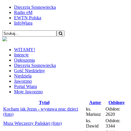
Diecezja Sosnowiecka
Radio eM
EWTN Polska
InfoWiara
WITAMY!
Intencje
Ogłoszenia
Diecezja Sosnowiecka
Gość Niedzielny
Niedziela
Jaworzno
Portal Wiara
Moje Jaworzno
Tytuł
Autor
Odsłony
Kocham jak Jezus - wystawa prac dzieci
ks.
Odsłon:
(foto)
Mariusz
2620
ks.
Odsłon:
Msza Wieczerzy Pańskiej (foto)
Dawid
3344