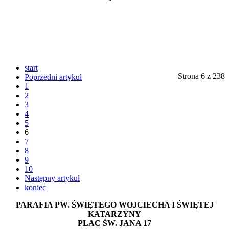
start
Strona 6 z 238
Poprzedni artykuł
1
2
3
4
5
6
7
8
9
10
Następny artykuł
koniec
PARAFIA PW. ŚWIĘTEGO WOJCIECHA I ŚWIĘTEJ
KATARZYNY
PLAC ŚW. JANA 17