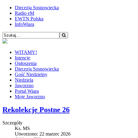
Diecezja Sosnowiecka
Radio eM
EWTN Polska
InfoWiara
WITAMY!
Intencje
Ogłoszenia
Diecezja Sosnowiecka
Gość Niedzielny
Niedziela
Jaworzno
Portal Wiara
Moje Jaworzno
Rekolekcje Postne 26
Szczegóły
Ks. MS
Utworzono: 22 marzec 2026