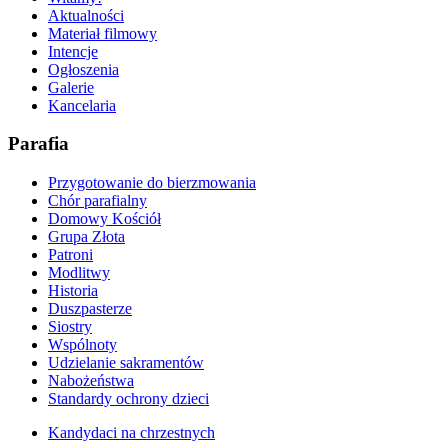
Aktualności
Materiał filmowy
Intencje
Ogłoszenia
Galerie
Kancelaria
Parafia
Przygotowanie do bierzmowania
Chór parafialny
Domowy Kościół
Grupa Złota
Patroni
Modlitwy
Historia
Duszpasterze
Siostry
Wspólnoty
Udzielanie sakramentów
Nabożeństwa
Standardy ochrony dzieci
Kandydaci na chrzestnych