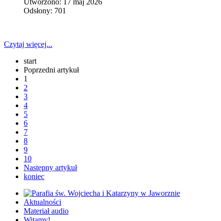
Utworzono: 17 maj 2026
Odsłony: 701
Czytaj więcej...
start
Poprzedni artykuł
1
2
3
4
5
6
7
8
9
10
Następny artykuł
koniec
Aktualności
Materiał audio
Witamy!