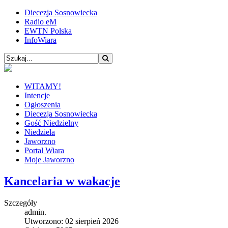
Diecezja Sosnowiecka
Radio eM
EWTN Polska
InfoWiara
WITAMY!
Intencje
Ogłoszenia
Diecezja Sosnowiecka
Gość Niedzielny
Niedziela
Jaworzno
Portal Wiara
Moje Jaworzno
Kancelaria w wakacje
Szczegóły
admin.
Utworzono: 02 sierpień 2026