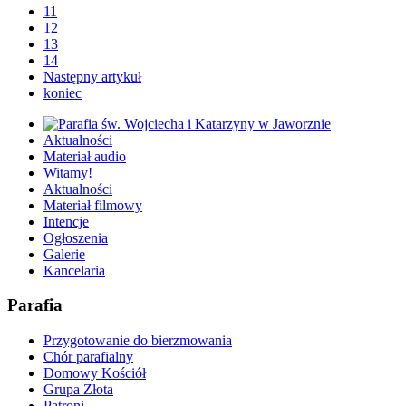
11
12
13
14
Następny artykuł
koniec
Aktualności
Materiał audio
Witamy!
Aktualności
Materiał filmowy
Intencje
Ogłoszenia
Galerie
Kancelaria
Parafia
Przygotowanie do bierzmowania
Chór parafialny
Domowy Kościół
Grupa Złota
Patroni