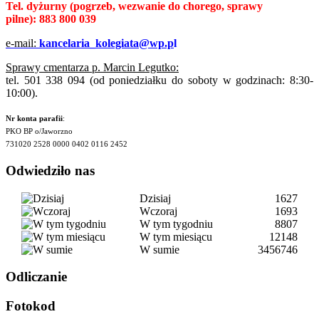
Tel. dyżurny
(pogrzeb, wezwanie do chorego, sprawy
pilne):
883 800 039
e-mail:
kancelaria_kolegiata@wp.p
l
Sprawy cmentarza p. Marcin Legutko:
tel. 501 338 094 (od poniedziałku do soboty w godzinach: 8:30-
10:00).
Nr konta parafii
:
PKO BP o/Jaworzno
731020 2528 0000 0402 0116 2452
Odwiedziło nas
Dzisiaj
1627
Wczoraj
1693
W tym tygodniu
8807
W tym miesiącu
12148
W sumie
3456746
Odliczanie
Fotokod