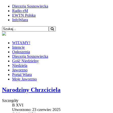
Diecezja Sosnowiecka
Radio eM
EWTN Polska
InfoWiara
WITAMY!
Intencje
Ogłoszenia
Diecezja Sosnowiecka
Gość Niedzielny
Niedziela
Jaworzno
Portal Wiara
Moje Jaworzno
Narodziny Chrzciciela
Szczegóły
B XVI
Utworzono: 23 czerwiec 2025