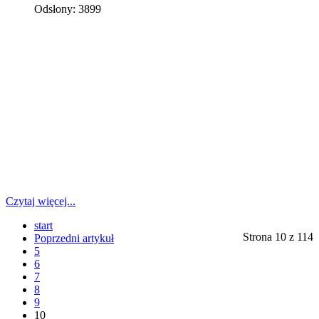
Odsłony: 3899
Czytaj więcej...
start
Strona 10 z 114
Poprzedni artykuł
5
6
7
8
9
10