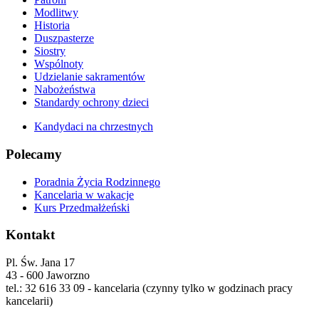
Modlitwy
Historia
Duszpasterze
Siostry
Wspólnoty
Udzielanie sakramentów
Nabożeństwa
Standardy ochrony dzieci
Kandydaci na chrzestnych
Polecamy
Poradnia Życia Rodzinnego
Kancelaria w wakacje
Kurs Przedmałżeński
Kontakt
Pl. Św. Jana 17
43 - 600 Jaworzno
tel.: 32 616 33 09 - kancelaria (czynny tylko w godzinach pracy
kancelarii)